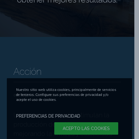
Acción
Nuestro sitio web utiliza cookies, principalmente de servicios
de terceros. Configure sus preferencias de privacidad y/o
01. Rejuvenecimiento
acepte el uso de cookies.
Las micropunciones estimulan la
PREFERENCIAS DE PRIVACIDAD
producción de colágeno y elastina,
ACEPTO LAS COOKIES
mejorando la firmeza y elasticidad