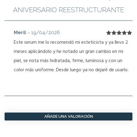
ANIVERSARIO REESTRUCTURANTE
Meril
–
19/04/2026
Valorado
Este serum me lo recomendó mi esteticista y ya llevo 2
con
5
de 5
meses aplicándolo y he notado un gran cambio en mi
piel, se nota más hidratada, firme, luminosa y con un
color más uniforme. Desde luego ya no dejaré de usarlo.
AÑADE UNA VALORACIÓN