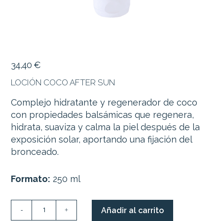
34,40
€
LOCIÓN COCO AFTER SUN
Complejo hidratante y regenerador de coco
con propiedades balsámicas que regenera,
hidrata, suaviza y calma la piel después de la
exposición solar, aportando una fijación del
bronceado.
Formato:
250 ml
LOCIÓN
Añadir al carrito
-
+
COCO