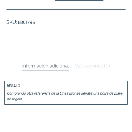
AFTER
SUN
cantidad
EB01795
SKU:
Información adicional
Valoraciones (0)
REGALO
Comprando otra referencia de la Línea Bronze llévate una bolsa de playa
de regalo.