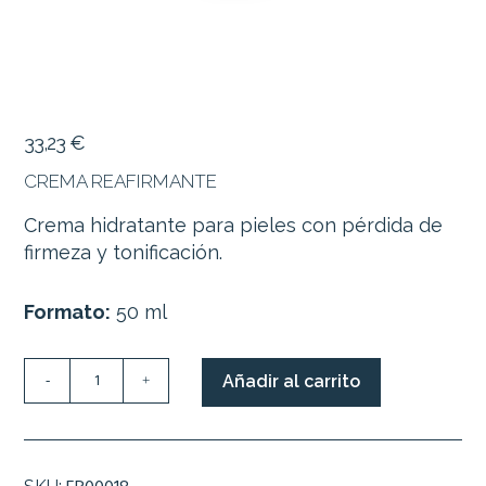
33,23
€
CREMA REAFIRMANTE
Crema hidratante para pieles con pérdida de
firmeza y tonificación.
Formato:
50 ml
CREMA
Añadir al carrito
-
+
REAFIRMANTE
cantidad