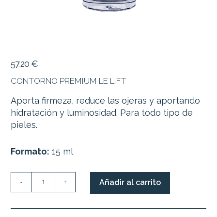
57,20
€
CONTORNO PREMIUM LE LIFT
Aporta firmeza, reduce las ojeras y aportando
hidratación y luminosidad. Para todo tipo de
pieles.
Formato:
15 ml
CONTORNO
Añadir al carrito
-
+
PREMIUM
LE
LIFT