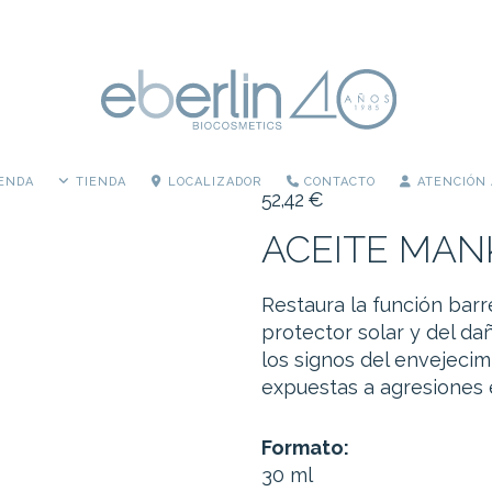
IENDA
TIENDA
LOCALIZADOR
CONTACTO
ATENCIÓN 
52,42
€
ACEITE MAN
Restaura la función barr
protector solar y del d
los signos del envejecim
expuestas a agresiones 
Formato:
30 ml