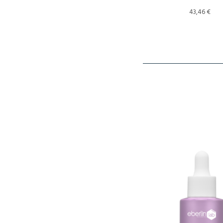
43,46
€