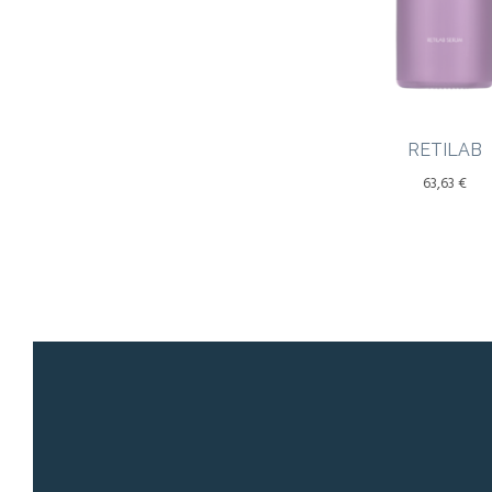
RETILAB
63,63
€