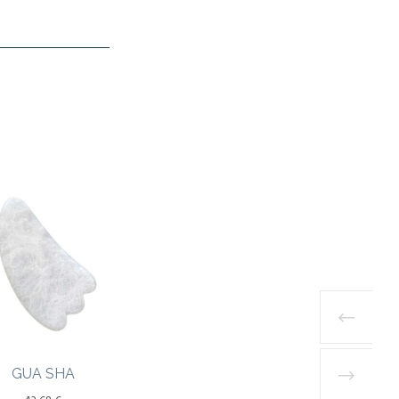
L
GUA SHA
A