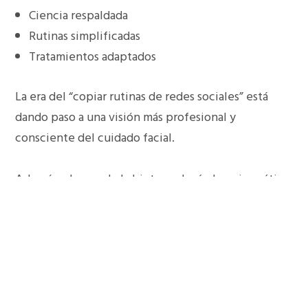
Ciencia respaldada
Rutinas simplificadas
Tratamientos adaptados
La era del “copiar rutinas de redes sociales” está
dando paso a una visión más profesional y
consciente del cuidado facial.
Además, el auge de la biotecnología, la epigenética
y los activos inteligentes permite formular
productos capaces de adaptarse mejor a las
necesidades individuales de cada piel.
La personalización ya no es lujo, es eficacia.