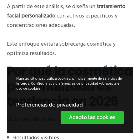
A partir de este análisis, se diseña un
tratamiento
facial personalizado
con activos específicos y
concentraciones adecuadas.
Este enfoque evita la sobrecarga cosmética y
optimiza resultados.
Por qué la cosmética
Nuestro sitio web utiliza cookies, principalmente de servicios de
personalizada es
terceros. Configure sus preferencias de privacidad y/o acepte el
uso de cookies.
tendencia en 2026
Preferencias de privacidad
Acepto las cookies
El consumidor actual busca:
Resultados visibles