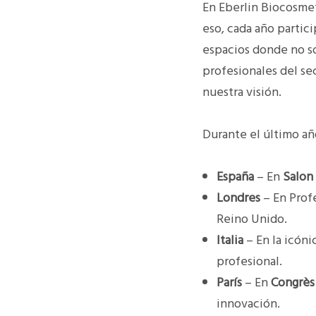
En Eberlin Biocosmet
eso, cada año partic
espacios donde no s
profesionales del se
nuestra visión.
Durante el último añ
España
– En
Salon
Londres
– En
Prof
Reino Unido.
Italia
– En la icóni
profesional.
París
– En
Congrès 
innovación.