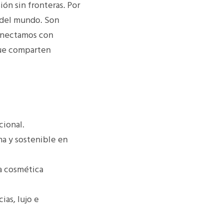
ón sin fronteras. Por
s del mundo. Son
onectamos con
que comparten
cional.
na y sostenible en
la cosmética
ias, lujo e