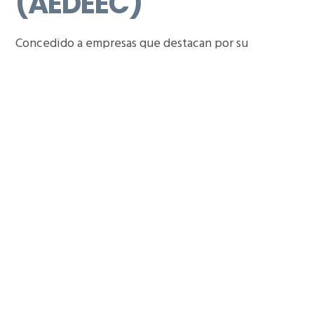
(AEDEEC)
Concedido a empresas que destacan por su
capacidad de crecimiento, solidez y contribución al
desarrollo económico.
Previous
Nex
Medalla de Oro al