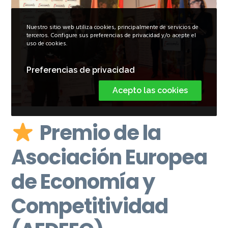
Nuestro sitio web utiliza cookies, principalmente de servicios de
terceros. Configure sus preferencias de privacidad y/o acepte el
Previous
Nex
uso de cookies.
Preferencias de privacidad
Acepto las cookies
Premio de la
Asociación Europea
de Economía y
Competitividad